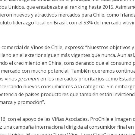
dos Unidos, que encabezaba el ranking hasta 2015. Asimism
ieron nuevos y atractivos mercados para Chile, como Irland
luto liderazgo local en Brasil, con el 53% del mercado vitivi
 comercial de Vinos de Chile, expresó: “Nuestros objetivos y
hileno en el exterior siguen más vigentes que nunca. Aun así
do el crecimiento en China, considerando que el consumo 
 un mercado con mucho potencial. También queremos continu
os vinos
premium
en los mercados prioritarios como Estado
 acercando nuevos consumidores a la categoría. Sin embargo
tencia de países productores que también están invirtiend
 marca y promoción”.
6, con el apoyo de las Viñas Asociadas, ProChile e Imagen 
ez una campaña internacional dirigida al consumidor final en
dos Unidos. El concepto “Love Wine, Love Chile” tuvo un esp