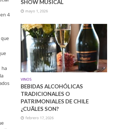
SHOW MUSICAL
mayo 1, 2026
 en 4
 que
que
s ha
la
VINOS
cados
BEBIDAS ALCOHÓLICAS
TRADICIONALES O
PATRIMONIALES DE CHILE
¿CUÄLES SON?
febrero 17, 2026
ue