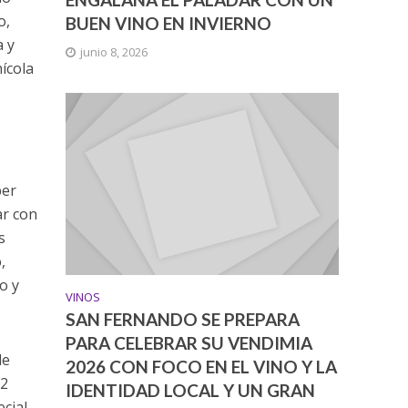
o,
BUEN VINO EN INVIERNO
a y
junio 8, 2026
nícola
,
per
ar con
s
,
o y
VINOS
SAN FERNANDO SE PREPARA
PARA CELEBRAR SU VENDIMIA
de
2026 CON FOCO EN EL VINO Y LA
 2
IDENTIDAD LOCAL Y UN GRAN
ecial