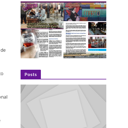
 de
to
Posts
onal
e