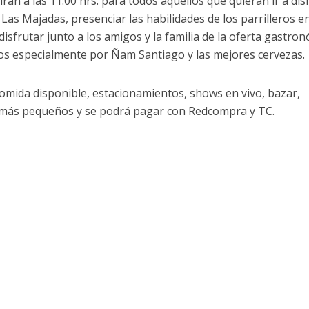
rán a las 11.00 hrs. para todos aquellos que quieran ir a dis
Las Majadas, presenciar las habilidades de los parrilleros e
isfrutar junto a los amigos y la familia de la oferta gastro
dos especialmente por Ñam Santiago y las mejores cervezas.
comida disponible, estacionamientos, shows en vivo, bazar,
s más pequeños y se podrá pagar con Redcompra y TC.