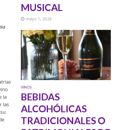
MUSICAL
mayo 1, 2026
 su
atrias
VINOS
vino
BEBIDAS
e la
r las
ALCOHÓLICAS
 su
TRADICIONALES O
de