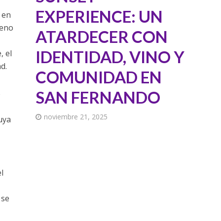
EXPERIENCE: UN
 en
leno
ATARDECER CON
IDENTIDAD, VINO Y
, el
d.
COMUNIDAD EN
SAN FERNANDO
e
noviembre 21, 2025
uya
l
 se