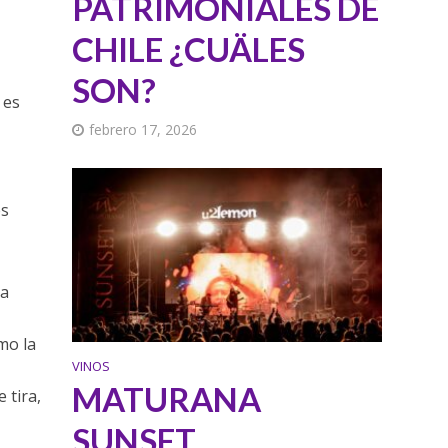
PATRIMONIALES DE
CHILE ¿CUÄLES
SON?
 es
febrero 17, 2026
es
la
mo la
VINOS
MATURANA
 tira,
SUNSET