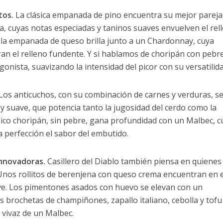
tos.
La clásica empanada de pino encuentra su mejor pareja
, cuyas notas especiadas y taninos suaves envuelven el rel
, la empanada de queso brilla junto a un Chardonnay, cuya
ran el relleno fundente. Y si hablamos de choripán con pebre
nista, suavizando la intensidad del picor con su versatilida
Los anticuchos, con su combinación de carnes y verduras, s
 y suave, que potencia tanto la jugosidad del cerdo como la
lásico choripán, sin pebre, gana profundidad con un Malbec, c
la perfección el sabor del embutido.
innovadoras.
Casillero del Diablo también piensa en quienes
 Unos rollitos de berenjena con queso crema encuentran en e
ave. Los pimentones asados con huevo se elevan con un
brochetas de champiñones, zapallo italiano, cebolla y tofu
y vivaz de un Malbec.