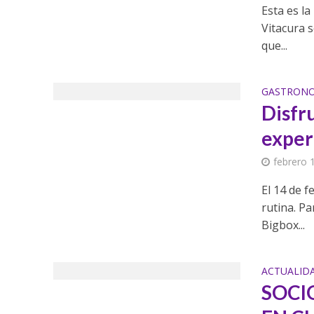
Esta es l
Vitacura s
que...
GASTRON
Disfr
exper
febrero 
El 14 de f
rutina. Pa
Bigbox...
ACTUALID
SOCI