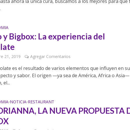
 hasta ahora la única cura, buscamos a los mejores para que 
.
OMIA
 y Bigbox: La experiencia del
late
e 21, 2019
Agregar Comentarios
olate es el resultado de varios elementos que influyen en s
specto y sabor. El origen —ya sea de América, Africa o Asia—
 el...
OMIA
NOTICIA
RESTAURANT
•
•
ORIANNA, LA NUEVA PROPUESTA 
OX