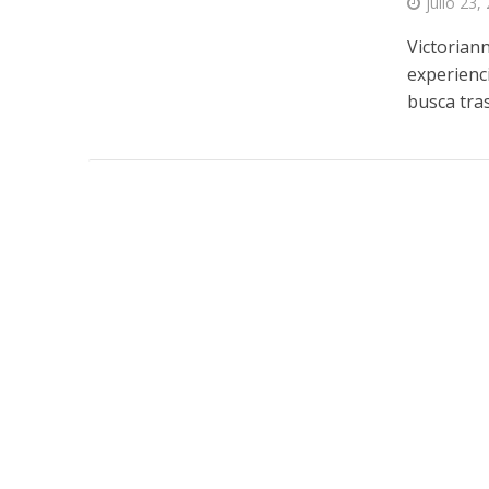
julio 23,
Victorian
experienc
busca trasm