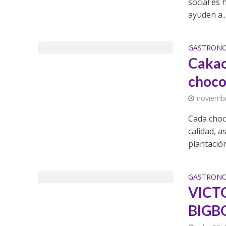
social es
ayuden a..
GASTRON
Cakao
choco
noviembr
Cada choc
calidad, a
plantación,
GASTRON
VICT
BIGB