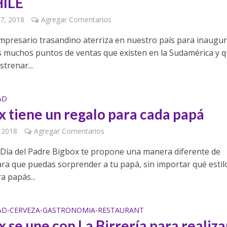
HILE
7, 2018
Agregar Comentarios
empresario trasandino aterriza en nuestro país para inaugu
s muchos puntos de ventas que existen en la Sudamérica y 
trenar...
AD
x tiene un regalo para cada papá
, 2018
Agregar Comentarios
 Día del Padre Bigbox te propone una manera diferente de
ara que puedas sorprender a tu papá, sin importar qué estil
a papás...
AD
CERVEZA
GASTRONOMIA
RESTAURANT
•
•
•
 se une con La Birrería para realiza