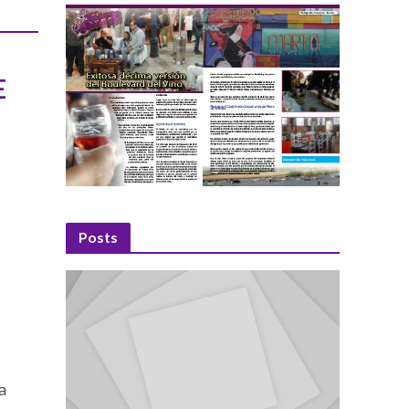
E
Posts
a