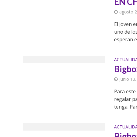
EN C
agosto 2
El joven 
uno de lo
esperan es
ACTUALID
Bigbo
junio 13
Para este
regalar p
tenga. Par
ACTUALID
Bigbox