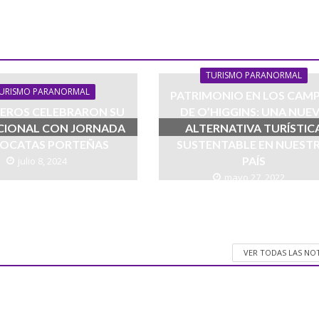
TURISMO PARANORMAL
URISMO PARANORMAL
PATRIMONIO EN LOS CAM
EROS CELEBRARON SU
DE O’HIGGINS: UNA NUE
ACIONAL CON JORNADA
ALTERNATIVA TURÍSTIC
TOCATAS PORTEÑAS
SUSTENTABLE EN NUEST
PAÍS
julio 8, 2024
mayo 27, 2022
VER TODAS LAS NO