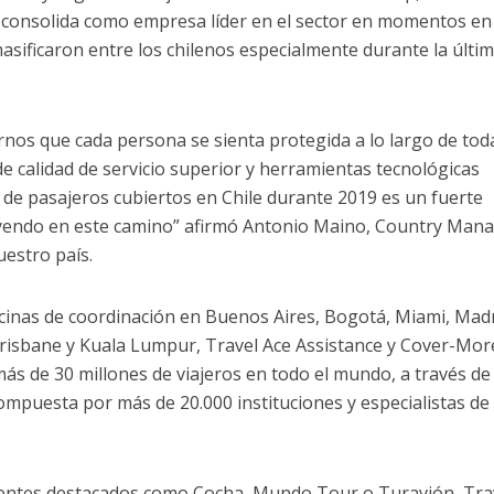
 la consolida como empresa líder en el sector en momentos e
masificaron entre los chilenos especialmente durante la últi
nos que cada persona se sienta protegida a lo largo de tod
 de calidad de servicio superior y herramientas tecnológicas
d de pasajeros cubiertos en Chile durante 2019 es un fuerte
uyendo en este camino” afirmó Antonio Maino, Country Man
uestro país.
icinas de coordinación en Buenos Aires, Bogotá, Miami, Madr
risbane y Kuala Lumpur, Travel Ace Assistance y Cover-Mor
s de 30 millones de viajeros en todo el mundo, a través de
mpuesta por más de 20.000 instituciones y especialistas de
lientes destacados como Cocha, Mundo Tour o Turavión, Tra