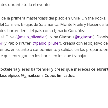
ntes durante todo el evento.
o de la primera masterclass del pisco en Chile: On the Rocks,
o del Carmen, Brujas de Salamanca, Monte Fraile y Hacienda la
ntes bartenders del país como Ignacio González
osé Oliva (
@majo_olivadiaz
), Nina Giaconi (
@ngiaconi
), Dioni
er
) y Pablo Prufer (
@pablo_prufer
), creada con el objetivo de
ilenos, en cuanto a conocimiento y calidad en las preparacio
ente que entregan en los bares en los que trabajan.
 coctelería y eres bartender y crees que mereces celebrar
lasdelpisco@gmail.com
. Cupos limitados.