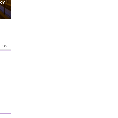
KY
TICAS