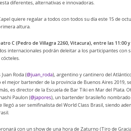
sta diferentes, alternativas e innovadoras.
apel quiere regalar a todos con todos su día este 15 de oct
rimera altura.
eatro C (Pedro de Villagra 2260, Vitacura), entre las 11:00 y
dos internacionales podrán deleitar a los participantes con 
 cócteles.
s Juan Roda (
@juan_roda
), argentino y cantinero del Atlántic
el mejor bartender de la provincia de Buenos Aires 2019, 
más, es director de la Escuela de Bar Tiki en Mar del Plata. O
hashi Paulon (
@japores
), un bartender brasileño nombrado
llegó a ser semifinalista del World Class Brasil, siendo ade
asil.
coronará con un show de una hora de Zaturno (Tiro de Gracia