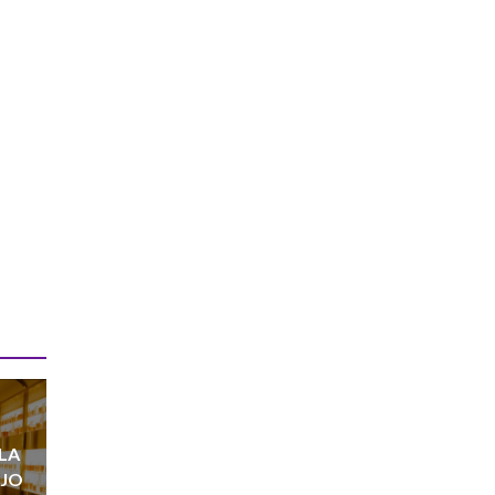
 LA
UJO