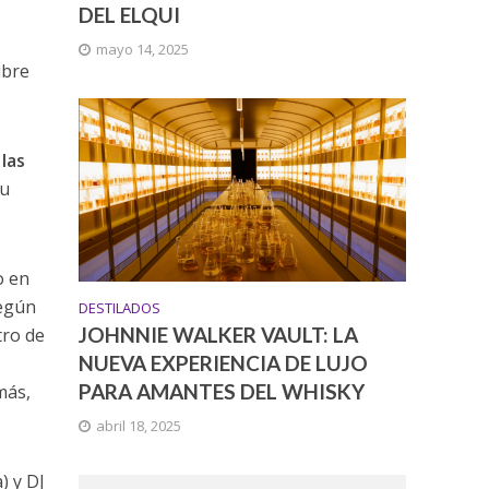
DEL ELQUI
mayo 14, 2025
ubre
 las
su
o en
según
DESTILADOS
JOHNNIE WALKER VAULT: LA
tro de
NUEVA EXPERIENCIA DE LUJO
PARA AMANTES DEL WHISKY
más,
abril 18, 2025
) y DJ