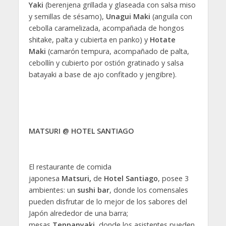
Yaki
(berenjena grillada y glaseada con salsa miso
y semillas de sésamo),
Unagui Maki
(anguila con
cebolla caramelizada, acompañada de hongos
shitake, palta y cubierta en panko) y
Hotate
Maki
(camarón tempura, acompañado de palta,
cebollín y cubierto por ostión gratinado y salsa
batayaki a base de ajo confitado y jengibre).
MATSURI @ HOTEL SANTIAGO
El restaurante de comida
japonesa
Matsuri,
de
Hotel Santiago
, posee 3
ambientes: un
sushi bar
, donde los comensales
pueden disfrutar de lo mejor de los sabores del
Japón alrededor de una barra;
mesas
Teppanyaki
, donde los asistentes pueden