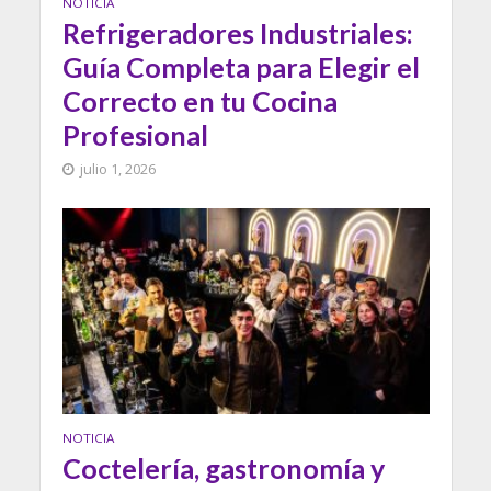
NOTICIA
Refrigeradores Industriales:
Guía Completa para Elegir el
Correcto en tu Cocina
Profesional
julio 1, 2026
NOTICIA
Coctelería, gastronomía y