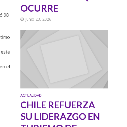
OCURRE
ió 98
junio 23, 2026
ltimo
e
 este
en el
ACTUALIDAD
CHILE REFUERZA
SU LIDERAZGO EN