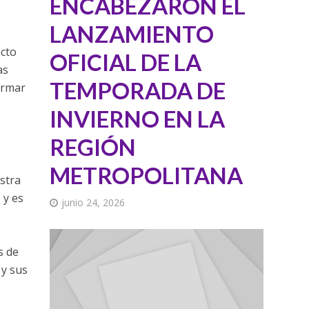
ENCABEZARON EL
LANZAMIENTO
acto
OFICIAL DE LA
as
TEMPORADA DE
ormar
INVIERNO EN LA
REGIÓN
METROPOLITANA
estra
 y es
junio 24, 2026
s de
 y sus