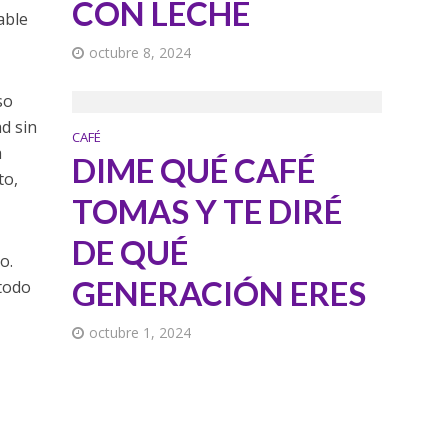
CON LECHE
able
octubre 8, 2024
so
ad sin
CAFÉ
a
DIME QUÉ CAFÉ
to,
TOMAS Y TE DIRÉ
DE QUÉ
o.
GENERACIÓN ERES
 todo
octubre 1, 2024