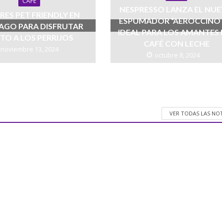
CAFÉ
NESPRESSO LANZA EL NU
RES PET FRIENDLY EN
ESPUMADOR “AEROCCINO 
AGO PARA DISFRUTAR
IDEAL PARA LOS AMANTES 
TO A LOS PERRIJOS
CAFÉ CON LECHE
noviembre 13, 2024
octubre 8, 2024
VER TODAS LAS NO