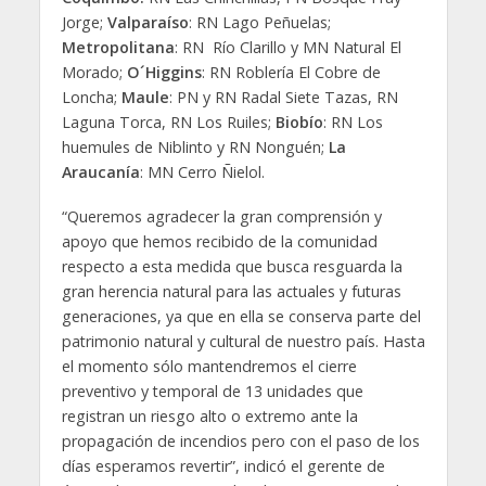
Jorge;
Valparaíso
: RN Lago Peñuelas;
Metropolitana
: RN Río Clarillo y MN Natural El
Morado;
O´Higgins
: RN Roblería El Cobre de
Loncha;
Maule
: PN y RN Radal Siete Tazas, RN
Laguna Torca, RN Los Ruiles;
Biobío
: RN Los
huemules de Niblinto y RN Nonguén;
La
Araucanía
: MN Cerro Ñielol.
“Queremos agradecer la gran comprensión y
apoyo que hemos recibido de la comunidad
respecto a esta medida que busca resguarda la
gran herencia natural para las actuales y futuras
generaciones, ya que en ella se conserva parte del
patrimonio natural y cultural de nuestro país. Hasta
el momento sólo mantendremos el cierre
preventivo y temporal de 13 unidades que
registran un riesgo alto o extremo ante la
propagación de incendios pero con el paso de los
días esperamos revertir”, indicó el gerente de