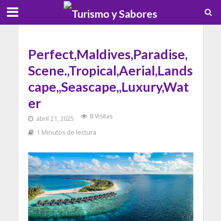
Perfect,Maldives,Paradise,
Scene.,Tropical,Aerial,Lands
cape,,Seascape,,Luxury,Wat
er
8 Visitas
abril 21, 2025
1 Minutos de lectura