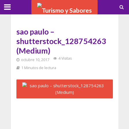
sao paulo –
shutterstock_128754263
(Medium)
4 Visitas
octubre 10, 2017
1 Minutos de lectura