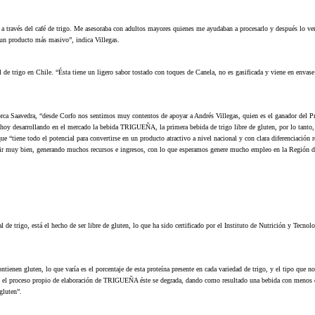
 a través del café de trigo. Me asesoraba con adultos mayores quienes me ayudaban a procesarlo y después lo ve
r un producto más masivo”, indica Villegas.
de trigo en Chile. “Ésta tiene un ligero sabor tostado con toques de Canela, no es gasificada y viene en envase
orca Saavedra, “desde Corfo nos sentimos muy contentos de apoyar a Andrés Villegas, quien es el ganador del 
oy desarrollando en el mercado la bebida TRIGUEÑA, la primera bebida de trigo libre de gluten, por lo tanto,
“tiene todo el potencial para convertirse en un producto atractivo a nivel nacional y con clara diferenciación r
a ir muy bien, generando muchos recursos e ingresos, con lo que esperamos genere mucho empleo en la Región 
al de trigo, está el hecho de ser libre de gluten, lo que ha sido certificado por el Instituto de Nutrición y Tecnol
ontienen gluten, lo que varía es el porcentaje de esta proteína presente en cada variedad de trigo, y el tipo que n
n el proceso propio de elaboración de TRIGUEÑA éste se degrada, dando como resultado una bebida con menos 
gluten”.