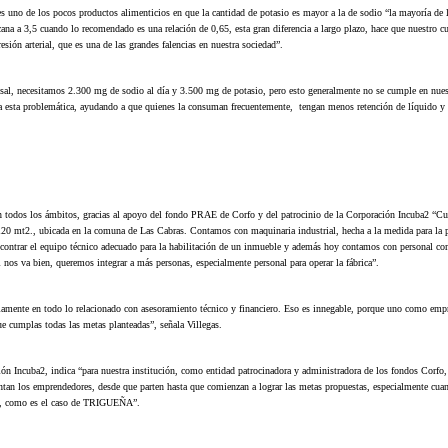
o de los pocos productos alimenticios en que la cantidad de potasio es mayor a la de sodio “la mayoría de 
na a 3,5 cuando lo recomendado es una relación de 0,65, esta gran diferencia a largo plazo, hace que nuestro c
esión arterial, que es una de las grandes falencias en nuestra sociedad”.
sal, necesitamos 2.300 mg de sodio al día y 3.500 mg de potasio, pero esto generalmente no se cumple en nues
a esta problemática, ayudando a que quienes la consuman frecuentemente, tengan menos retención de líquido 
n todos los ámbitos, gracias al apoyo del fondo PRAE de Corfo y del patrocinio de la Corporación Incuba2 “C
e 120 mt2., ubicada en la comuna de Las Cabras. Contamos con maquinaria industrial, hecha a la medida para la
ncontrar el equipo técnico adecuado para la habilitación de un inmueble y además hoy contamos con personal c
i nos va bien, queremos integrar a más personas, especialmente personal para operar la fábrica”.
mente en todo lo relacionado con asesoramiento técnico y financiero. Eso es innegable, porque uno como emp
e cumplas todas las metas planteadas”, señala Villegas.
ón Incuba2, indica “para nuestra institución, como entidad patrocinadora y administradora de los fondos Corfo,
ntan los emprendedores, desde que parten hasta que comienzan a lograr las metas propuestas, especialmente cua
ial, como es el caso de TRIGUEÑA”.