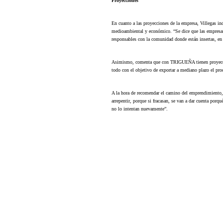
Proyecciones
En cuanto a las proyecciones de la empresa, Villegas in
medioambiental y económico. “Se dice que las empresa
responsables con la comunidad donde están insertas, en
Asimismo, comenta que con TRIGUEÑA tienen proyección 
todo con el objetivo de exportar a mediano plazo el pro
A la hora de recomendar el camino del emprendimiento, i
arrepentir, porque si fracasan, se van a dar cuenta porqu
no lo intentan nuevamente”.