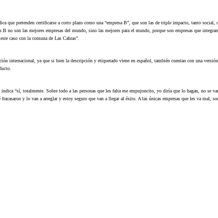
dica que pretenden certificarse a corto plazo como una “empresa B”, que son las de triple impacto, tanto social,
s B no son las mejores empresas del mundo, sino las mejores para el mundo, porque son empresas que integran
 este caso con la comuna de Las Cabras”.
internacional, ya que si bien la descripción y etiquetado viene en español, también cuentan con una versión
ducto.
ndica “sí, totalmente. Sobre todo a las personas que les falta ese empujoncito, yo diría que lo hagan, no se va
é fracasaron y lo van a arreglar y estoy seguro que van a llegar al éxito. A las únicas empresas que les va mal, so