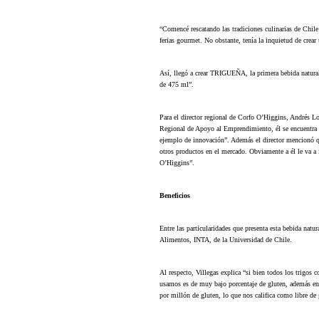
“Comencé rescatando las tradiciones culinarias de Chile
ferias gourmet. No obstante, tenía la inquietud de crea
Así, llegó a crear TRIGUEÑA, la primera bebida natural 
de 475 ml”.
Para el director regional de Corfo O’Higgins, Andrés L
Regional de Apoyo al Emprendimiento, él se encuentra h
ejemplo de innovación”. Además el director mencionó que 
otros productos en el mercado. Obviamente a él le va 
O’Higgins”.
Beneficios
Entre las particularidades que presenta esta bebida natur
Alimentos, INTA, de la Universidad de Chile.
Al respecto, Villegas explica “si bien todos los trigos c
usamos es de muy bajo porcentaje de gluten, además e
por millón de gluten, lo que nos califica como libre de 