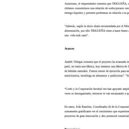
Asimismo, el emprendedor comenta que TRIGUEÑA, es un
chilenos consumimos una relación de sodio/potasio cerca
retenga líquidos y presente problemas en relación a la pr
“Además, según la dosis diaria recomendada por el Min
alimentación, por ello TRIGUEÑA viene a hacer frente 
una vida más sana”.
Avances
Andrés Villegas comenta que el proyecto ha avanzado e
partí, no tenía una fábrica, hoy tenemos una fábrica d
de bebidas naturales. Fueron meses de ejecución para e
nutricionista, tecnóloga en alimentos y publicistas”. “S
“Corfo y la Corporación Incuba2 me han apoyado amplia
veces es desorganizado, entonces te van encauzando a qu
En tanto, Iván Ramírez, Coordinador (I) de la Corporaci
sumamente gratificante ver el crecimiento que experime
proyectos de gran innovación y alto potencial comerc