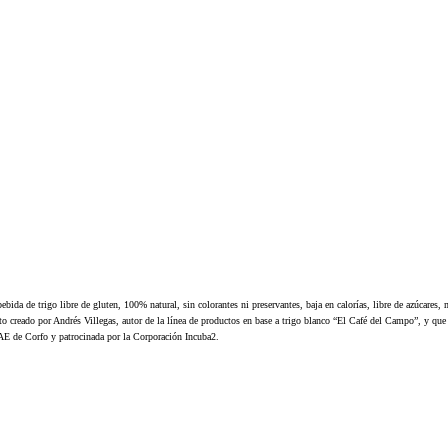
da de trigo libre de gluten, 100% natural, sin colorantes ni preservantes, baja en calorías, libre de azúcares,
o creado por Andrés Villegas, autor de la línea de productos en base a trigo blanco “El Café del Campo”, y que
AE de Corfo y patrocinada por la Corporación Incuba2.