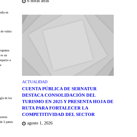
6 horas atrás
ndía en
 de vidrio
Programa
 es un
especto a
de
ACTUALIDAD
CUENTA PÚBLICA DE SERNATUR
DESTACA CONSOLIDACIÓN DEL
ogía de los
TURISMO EN 2025 Y PRESENTA HOJA DE
RUTA PARA FORTALECER LA
COMPETITIVIDAD DEL SECTOR
osotros
de 3 partes
agosto 1, 2026