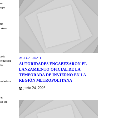
los
uerpo
tra
y vivan
uando
ACTUALIDAD
 producción
AUTORIDADES ENCABEZARON EL
omo
LANZAMIENTO OFICIAL DE LA
TEMPORADA DE INVIERNO EN LA
REGIÓN METROPOLITANA
rendedor a
junio 24, 2026
 es
ndo son