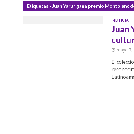
Etiquetas - Juan Yarur gana premio Montblanc de
NOTICIA
Juan 
cultu
mayo 7,
El colecci
reconocim
Latinoamér