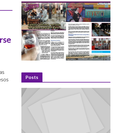
rse
as
Posts
resos