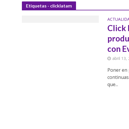
Etiquetas - clicklatam
ACTUALID
Click
produ
con E
abril 13,
Poner en 
continuas 
que...