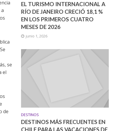
encia
EL TURISMO INTERNACIONAL A
 a
RÍO DE JANEIRO CRECIÓ 18,1 %
cos
EN LOS PRIMEROS CUATRO
MESES DE 2026
junio 1, 2026
blica
 Se
ás, se
a el
mos
e
o de
DESTINOS
DESTINOS MÁS FRECUENTES EN
CHILE PARA LAS VACACIONES DE