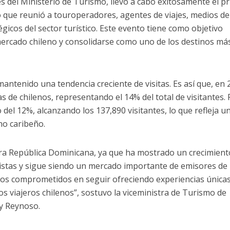
s del Ministerio de Turismo, llevó a cabo exitosamente el p
 que reunió a touroperadores, agentes de viajes, medios de
gicos del sector turístico. Este evento tiene como objetivo
 mercado chileno y consolidarse como uno de los destinos má
mantenido una tendencia creciente de visitas. Es así que, en
s de chilenos, representando el 14% del total de visitantes.
del 12%, alcanzando los 137,890 visitantes, lo que refleja u
no caribeño.
ara República Dominicana, ya que ha mostrado un crecimient
ristas y sigue siendo un mercado importante de emisores de
mos comprometidos en seguir ofreciendo experiencias únicas
os viajeros chilenos”, sostuvo la viceministra de Turismo de
y Reynoso.