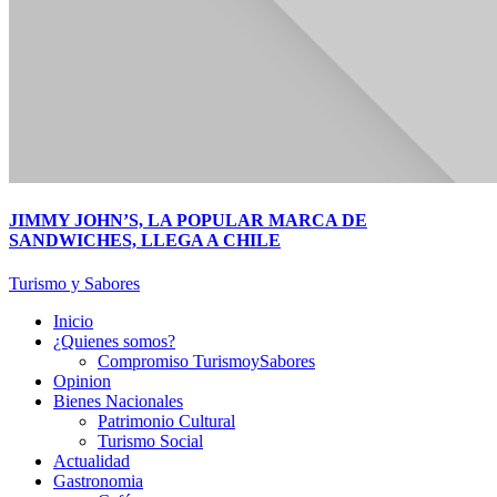
JIMMY JOHN’S, LA POPULAR MARCA DE
SANDWICHES, LLEGA A CHILE
Turismo y Sabores
Inicio
¿Quienes somos?
Compromiso TurismoySabores
Opinion
Bienes Nacionales
Patrimonio Cultural
Turismo Social
Actualidad
Gastronomia