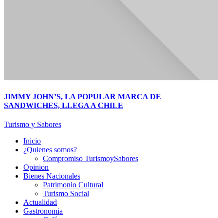
JIMMY JOHN’S, LA POPULAR MARCA DE
SANDWICHES, LLEGA A CHILE
Turismo y Sabores
Inicio
¿Quienes somos?
Compromiso TurismoySabores
Opinion
Bienes Nacionales
Patrimonio Cultural
Turismo Social
Actualidad
Gastronomia