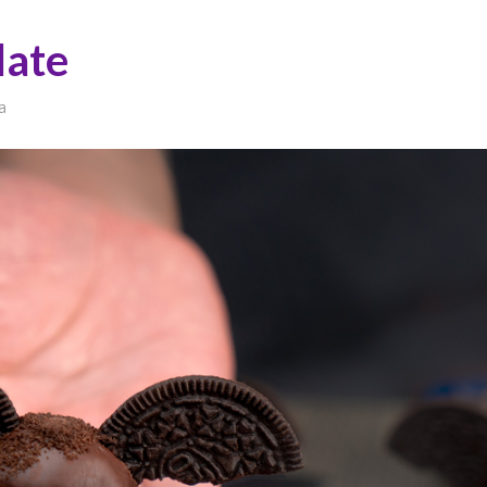
late
a