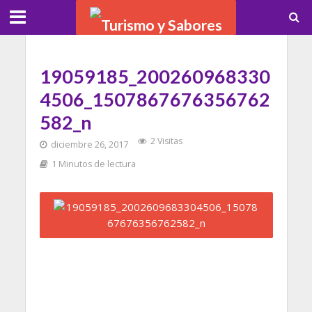
19059185_200260968330
4506_1507867676356762
582_n
2 Visitas
diciembre 26, 2017
1 Minutos de lectura