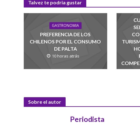
Talvez te podria gustar
CU
GASTRONOMIA
SE
PREFERENCIA DE LOS
CO
CHILENOS POR EL CONSUMO
TURISM
DE PALTA
HO
10 horas atrás
COMPET
Sobre el autor
Periodista