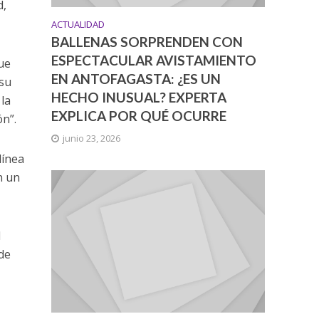
d,
ACTUALIDAD
BALLENAS SORPRENDEN CON
ESPECTACULAR AVISTAMIENTO
ue
EN ANTOFAGASTA: ¿ES UN
 su
HECHO INUSUAL? EXPERTA
 la
EXPLICA POR QUÉ OCURRE
ón”.
junio 23, 2026
línea
n un
l
 de