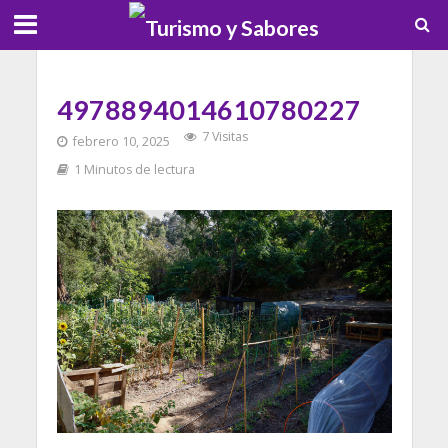
4978894014610780227
7 Visitas
febrero 10, 2025
1 Minutos de lectura