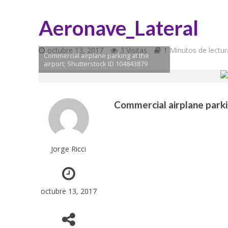
Aeronave_Lateral
octubre 13, 2017
3 Visitas
1 Minutos de lectur
Commercial airplane parking at the
airport; Shutterstock ID 104843879
Commercial airplane parki
Jorge Ricci
octubre 13, 2017