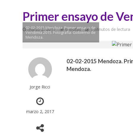
Primer ensayo de Ve
02-02-2015 Mendoza. Primer ensayo de
marzo 2, 2017
6 Visitas
1 Minutos de lectura
Vendimia 2015. Fotografía: Gobierno de
Mendoza.
02-02-2015 Mendoza. Prim
Mendoza.
Jorge Ricci
marzo 2, 2017