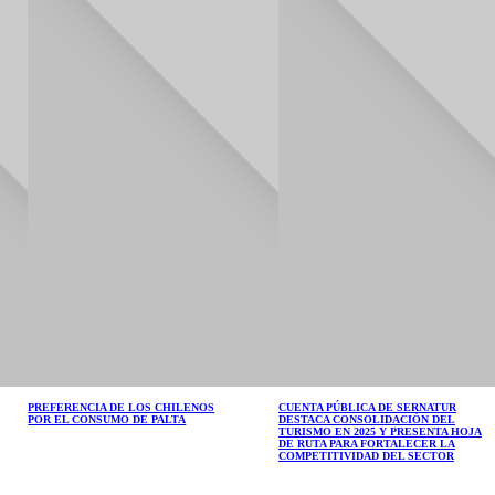
PREFERENCIA DE LOS CHILENOS
CUENTA PÚBLICA DE SERNATUR
POR EL CONSUMO DE PALTA
DESTACA CONSOLIDACIÓN DEL
TURISMO EN 2025 Y PRESENTA HOJA
DE RUTA PARA FORTALECER LA
COMPETITIVIDAD DEL SECTOR