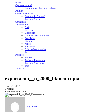
Inicio
¿Quienes somos?
Compromiso TurismoySabores
Opinion
Bienes Nacionales
Patrimonio Cultural
Turismo Social
Actualidad
Gastronomia
Café
Cerveza
Coctelería
Competencias y Torneos
Destilados
Gourmet
Vinos
Restaurant
Crítica Gastronómica
Te
Destinos
Hoteles
Turismo Paranormal
Turismo Sustentable
Surf
Contacto
exportacioi__n_2000_blanco-copia
enero 23, 2017
6 Visitas
1 Minutos de lectura
Jorge Ricci