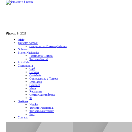
agosto 8, 2026
Inicio
¿Quienes somos?
Compromiso TurismoySabores
Opinion
Bienes Nacionales
Patrimonio Cultural
Turismo Social
Actualidad
Gastronomia
Café
Cerveza
Coctelería
Competencias y Torneos
Destilados
Gourmet
Vinos
Restaurant
Crítica Gastronómica
Te
Destinos
Hoteles
Turismo Paranormal
Turismo Sustentable
Surf
Contacto