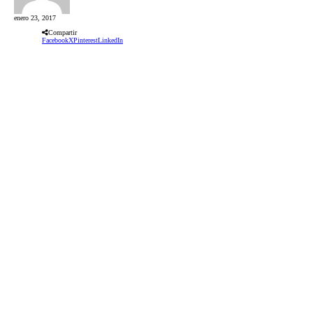
enero 23, 2017
Compartir
Facebook
X
Pinterest
LinkedIn