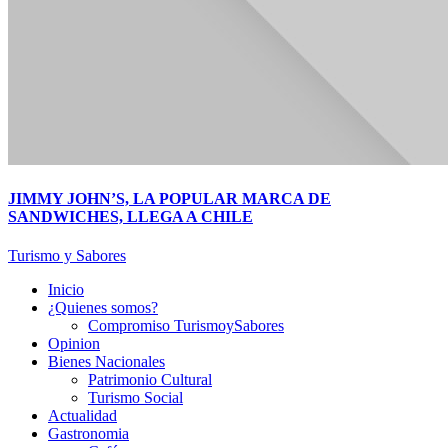
JIMMY JOHN’S, LA POPULAR MARCA DE
SANDWICHES, LLEGA A CHILE
Turismo y Sabores
Inicio
¿Quienes somos?
Compromiso TurismoySabores
Opinion
Bienes Nacionales
Patrimonio Cultural
Turismo Social
Actualidad
Gastronomia