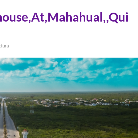
thouse,At,Mahahual,,Qui
ctura