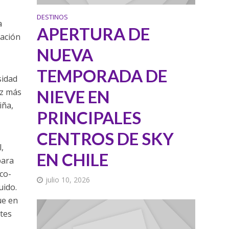
DESTINOS
a
APERTURA DE
ración
NUEVA
TEMPORADA DE
sidad
ez más
NIEVE EN
iña,
PRINCIPALES
CENTROS DE SKY
,
EN CHILE
para
eco-
julio 10, 2026
uido.
ue en
ntes