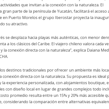
actividades que invitan a la conexión con la naturaleza. El
gran parte de la península de Yucatán, facilitará el acceso 
ue en Puerto Morelos el grupo Iberostar proyecta la inaugu
do su atractivo.
rés se desplaza hacia playas más auténticas, con menor den
nta a los clásicos del Caribe. El viajero chileno valora cada v
al y la conexión directa con la naturaleza”, explica Daiana Med
OCHA.
 los destinos tradicionales por ofrecer un ambiente más local
a conexión directa con la naturaleza. Su propuesta es ideal 
 y la experiencia personalizada, con alojamientos boutique, 
s con diseño local en lugar de grandes complejos todo incl
 costo promedio resulta entre un 15% y 20% más accesible q
ibe, considerando la comparación entre alternativas equivale