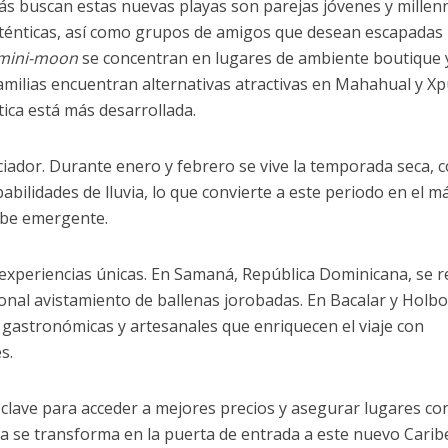
más buscan estas nuevas playas son parejas jóvenes y millenn
uténticas, así como grupos de amigos que desean escapadas
mini-moon
se concentran en lugares de ambiente boutique 
amilias encuentran alternativas atractivas en Mahahual y X
tica está más desarrollada.
nciador. Durante enero y febrero se vive la temporada seca, 
abilidades de lluvia, lo que convierte a este periodo en el m
ribe emergente.
 experiencias únicas. En Samaná, República Dominicana, se r
ional avistamiento de ballenas jorobadas. En Bacalar y Holbox
 gastronómicas y artesanales que enriquecen el viaje con
s.
s clave para acceder a mejores precios y asegurar lugares co
ta se transforma en la puerta de entrada a este nuevo Carib