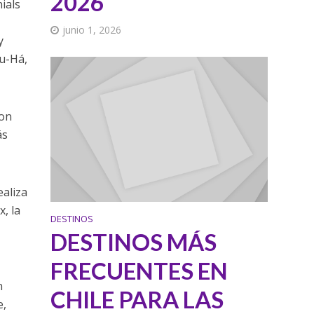
2026
ials
junio 1, 2026
y
pu-Há,
con
ás
ealiza
, la
DESTINOS
DESTINOS MÁS
FRECUENTES EN
n
CHILE PARA LAS
e,