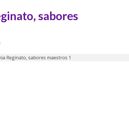
eginato, sabores
a