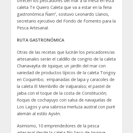
ofrecen los pescadores del mar a la mesa en esta
caleta Te Quiero Caleta que va a estar en la feria
gastronómica Ñam”, sostuvo Leonardo Llanos,
secretario ejecutivo del Fondo de Fomento para la
Pesca Artesanal.
RUTA GASTRONÓMICA
Otras de las recetas que lucirán los pescadores/as
artesanales serán el caldillo de congrio de la caleta
Chanavayita de Iquique; un jardín del mar con
variedad de productos típicos de la caleta Tongoy
en Coquimbo; empanadas de lapa y caracoles de
la caleta El Membrillo de Valparaíso; el pastel de
jaiba con el toque de la costa de Constitución;
ñoquis de cochayuyo con salsa de navajuelas de
Los Lagos y una sabrosa merluza austral con puré
alemán al estilo Aysén.
Asimismo, 10 emprendedores de la pesca
artesanal desde la caleta Río Seco de Iquique