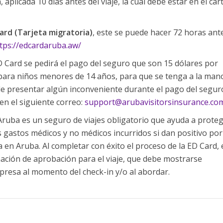
, aplicada 10 días antes del viaje, la cual debe estar en el ca
ard (Tarjeta migratoria)
, este se puede hacer 72 horas ant
tps://edcardaruba.aw/
ED Card se pedirá el pago del seguro que son 15 dólares por
 para niños menores de 14 años, para que se tenga a la mano
 de presentar algún inconveniente durante el pago del segur
n el siguiente correo:
support@arubavisitorsinsurance.co
 Aruba es un seguro de viajes obligatorio que ayuda a proteg
os gastos médicos y no médicos incurridos si dan positivo por
 en Aruba. Al completar con éxito el proceso de la ED Card, 
mación de aprobación para el viaje, que debe mostrarse
presa al momento del check-in y/o al abordar.