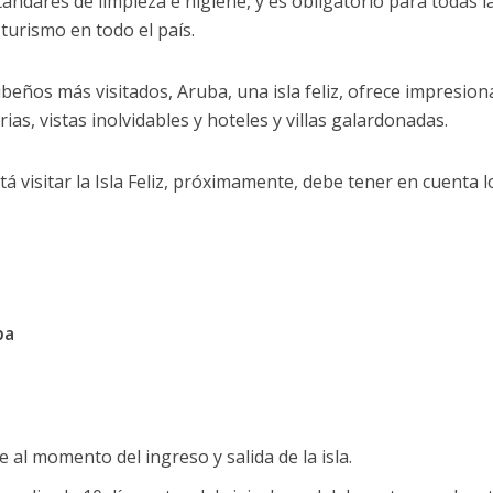
stándares de limpieza e higiene, y es obligatorio para todas l
turismo en todo el país.
beños más visitados, Aruba, una isla feliz, ofrece impresio
arias, vistas inolvidables y hoteles y villas galardonadas.
tá visitar la Isla Feliz, próximamente, debe tener en cuenta l
ba
al momento del ingreso y salida de la isla.