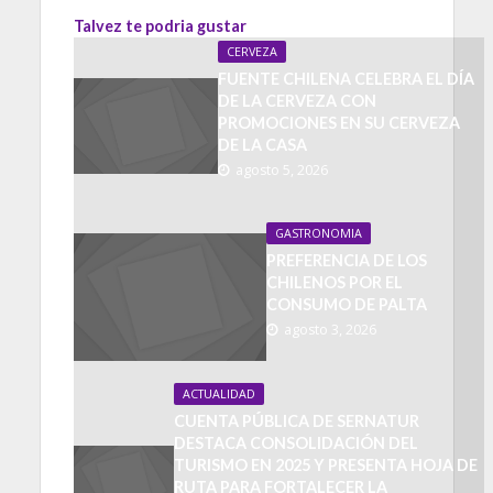
Talvez te podria gustar
CERVEZA
FUENTE CHILENA CELEBRA EL DÍA
DE LA CERVEZA CON
PROMOCIONES EN SU CERVEZA
DE LA CASA
agosto 5, 2026
GASTRONOMIA
PREFERENCIA DE LOS
CHILENOS POR EL
CONSUMO DE PALTA
agosto 3, 2026
ACTUALIDAD
CUENTA PÚBLICA DE SERNATUR
DESTACA CONSOLIDACIÓN DEL
TURISMO EN 2025 Y PRESENTA HOJA DE
RUTA PARA FORTALECER LA