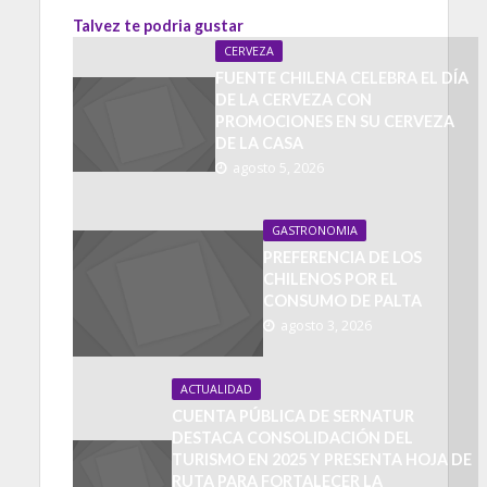
Talvez te podria gustar
CERVEZA
FUENTE CHILENA CELEBRA EL DÍA
DE LA CERVEZA CON
PROMOCIONES EN SU CERVEZA
DE LA CASA
agosto 5, 2026
GASTRONOMIA
PREFERENCIA DE LOS
CHILENOS POR EL
CONSUMO DE PALTA
agosto 3, 2026
ACTUALIDAD
CUENTA PÚBLICA DE SERNATUR
DESTACA CONSOLIDACIÓN DEL
TURISMO EN 2025 Y PRESENTA HOJA DE
RUTA PARA FORTALECER LA