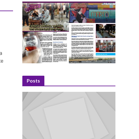
a
te
Posts