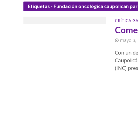
Etiquetas - Fundación oncológica caupolican pa
CRÍTICA 
Comer
mayo 3,
Con un de
Caupolicá
(INC) pres