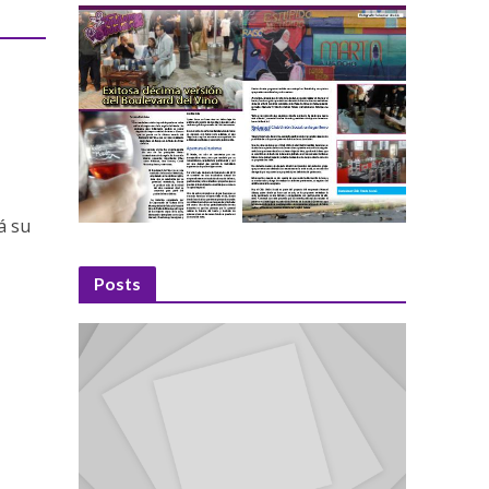
á su
Posts