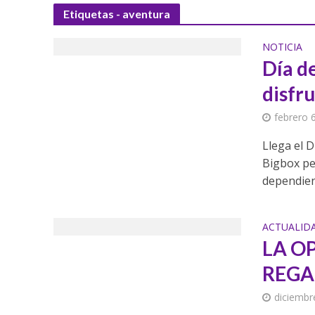
Etiquetas - aventura
NOTICIA
Día d
disfru
febrero 
Llega el 
Bigbox pe
dependiend
ACTUALID
LA O
REGA
diciembr