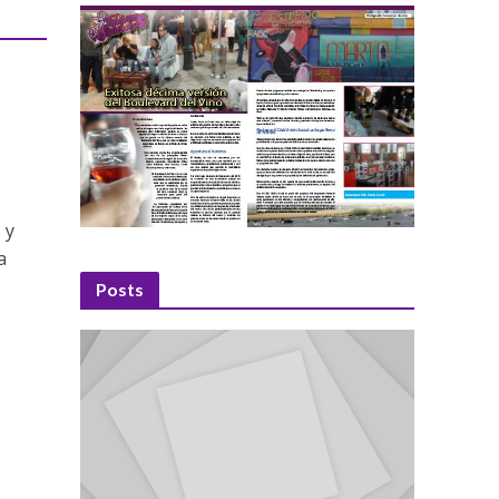
a
 y
a
Posts