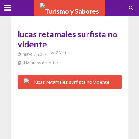
lucas retamales surfista no
vidente
2 Visitas
mayo 7, 2017
1 Minutos de lectura