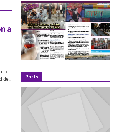
ón a
n lo
Posts
 de...