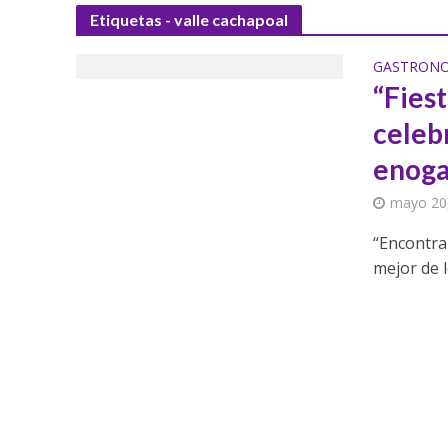
Etiquetas - valle cachapoal
GASTRON
“Fiest
celeb
enoga
mayo 20
“Encontrar
mejor de l