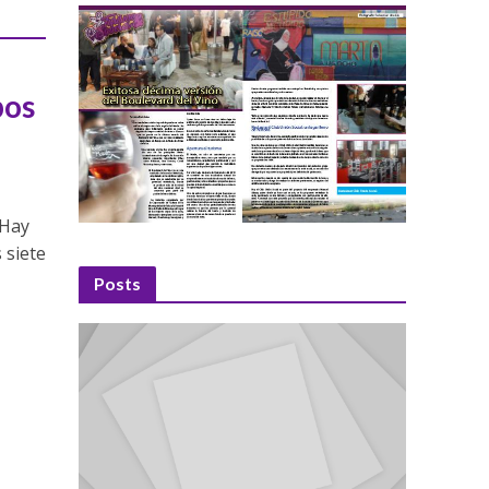
pos
 Hay
 siete
Posts