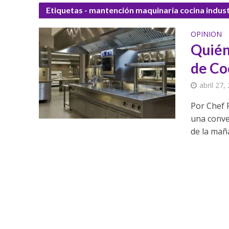
Etiquetas - mantención maquinaria cocina indust
OPINION
Quién
de Co
abril 27,
Por Chef 
una conve
de la maña