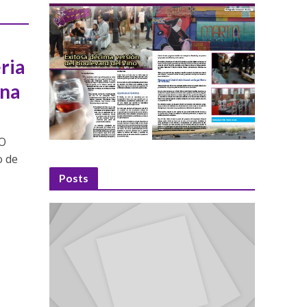
ria
ina
 O
o de
Posts