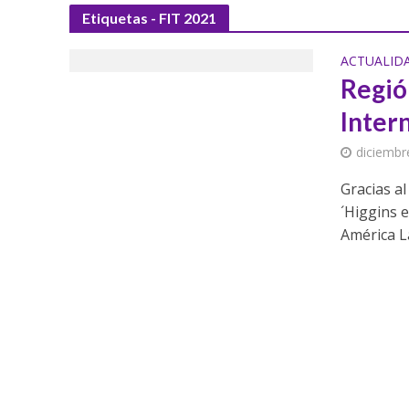
Etiquetas - FIT 2021
ACTUALID
Región
Inter
diciembr
Gracias a
´Higgins 
América La